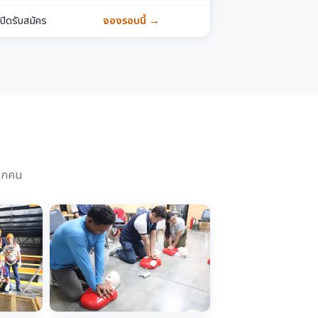
เปิดรับสมัคร
จองรอบนี้ →
ทุกคน