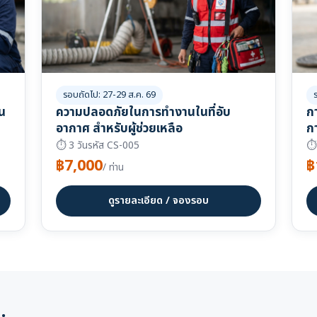
รอบถัดไป: 27-29 ส.ค. 69
น
ความปลอดภัยในการทำงานในที่อับ
ก
อากาศ สำหรับผู้ช่วยเหลือ
ก
⏱ 3 วัน
รหัส CS-005
⏱ 
฿7,000
฿
/ ท่าน
ดูรายละเอียด / จองรอบ