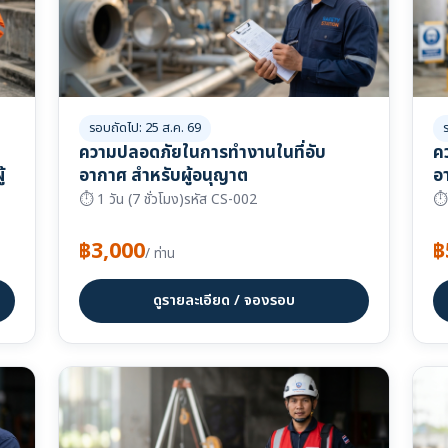
รอบถัดไป: 25 ส.ค. 69
ความปลอดภัยในการทำงานในที่อับ
ค
้
อากาศ สำหรับผู้อนุญาต
อ
⏱ 1 วัน (7 ชั่วโมง)
รหัส CS-002
⏱ 
฿3,000
฿
/ ท่าน
ดูรายละเอียด / จองรอบ